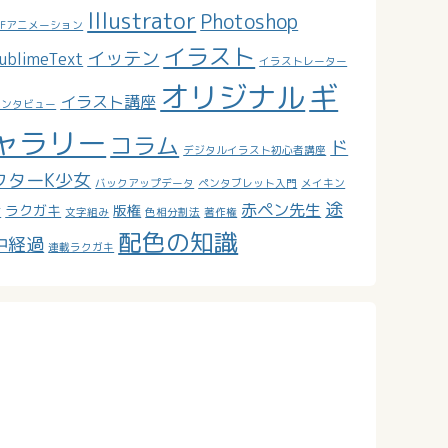
Illustrator
Photoshop
IFアニメーション
イラスト
イッテン
ublimeText
イラストレーター
オリジナル
ギ
イラスト講座
インタビュー
ャラリー
コラム
ド
デジタルイラスト初心者講座
クターK少女
バックアップデータ
ペンタブレット入門
メイキン
途
赤ペン先生
ラクガキ
版権
グ
文字組み
色相分割法
著作権
配色の知識
中経過
連載ラクガキ