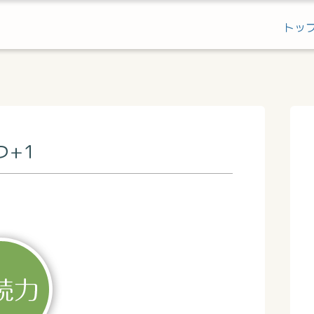
トッ
つ+1