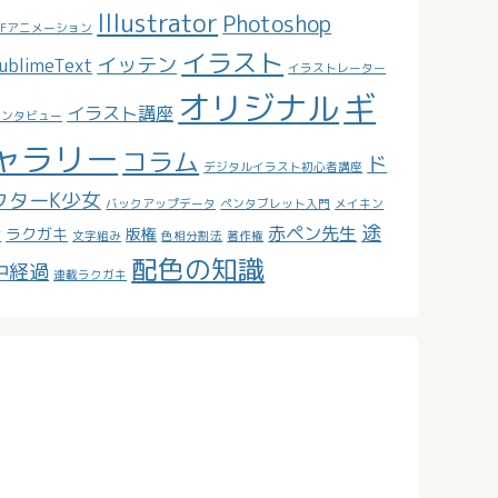
Illustrator
Photoshop
IFアニメーション
イラスト
イッテン
ublimeText
イラストレーター
オリジナル
ギ
イラスト講座
インタビュー
ャラリー
コラム
ド
デジタルイラスト初心者講座
クターK少女
バックアップデータ
ペンタブレット入門
メイキン
途
赤ペン先生
ラクガキ
版権
グ
文字組み
色相分割法
著作権
配色の知識
中経過
連載ラクガキ