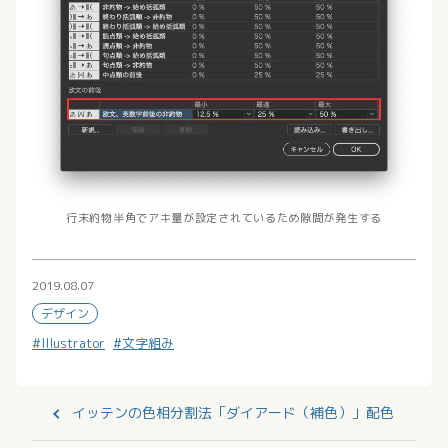
行末約物半角でアキ量が設定されているため隙間が発生する
2019.08.07
デザイン
Illustrator
文字組み
イッテンの色相分割法「ダイアード（補色）」配色