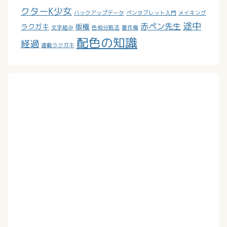
クターK少女
バックアップデータ
ペンタブレット入門
メイキング
途中
赤ペン先生
ラクガキ
版権
文字組み
色相分割法
著作権
配色の知識
経過
連載ラクガキ