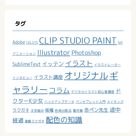
タグ
CLIP STUDIO PAINT
Adobe
CELSYS
GIF
Illustrator
Photoshop
アニメーション
イラスト
イッテン
SublimeText
イラストレーター
オリジナル
ギ
イラスト講座
インタビュー
ャラリー
コラム
ド
デジタルイラスト初心者講座
クターK少女
バックアップデータ
ペンタブレット入門
メイキング
途中
赤ペン先生
ラクガキ
版権
文字組み
色相分割法
著作権
配色の知識
経過
連載ラクガキ