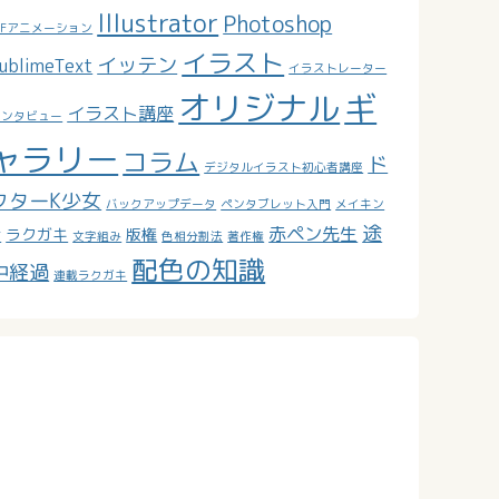
Illustrator
Photoshop
IFアニメーション
イラスト
イッテン
ublimeText
イラストレーター
オリジナル
ギ
イラスト講座
インタビュー
ャラリー
コラム
ド
デジタルイラスト初心者講座
クターK少女
バックアップデータ
ペンタブレット入門
メイキン
途
赤ペン先生
ラクガキ
版権
グ
文字組み
色相分割法
著作権
配色の知識
中経過
連載ラクガキ