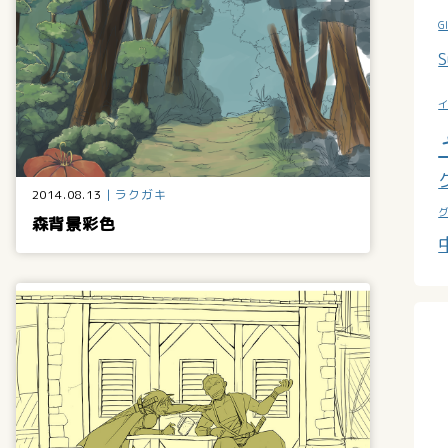
G
S
2014.08.13
ラクガキ
森背景彩色